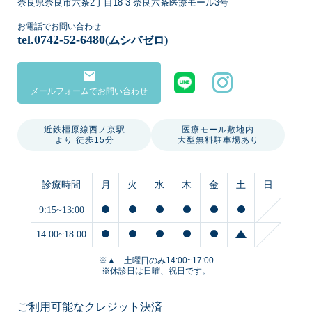
奈良県奈良市六条2丁目18-3 奈良六条医療モール3号
お電話でお問い合わせ
tel.
0742-52-6480
(ムシバゼロ)
mail
メールフォームでお問い合わせ
近鉄橿原線西ノ京駅
医療モール敷地内
より 徒歩15分
大型無料駐車場あり
診療時間
月
火
水
木
金
土
日
9:15~13:00
14:00~18:00
※▲…土曜日のみ14:00~17:00
※休診日は日曜、祝日です。
ご利用可能なクレジット決済